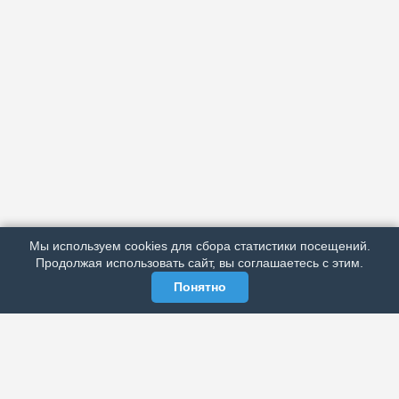
АРХИВ
ПОДРОБНО ОБ ИЗДАНИИ
РЕКЛАМА У НАС
Мы используем cookies для сбора статистики посещений.
МЫ В СОЦСЕТЯХ
Продолжая использовать сайт, вы соглашаетесь с этим.
Понятно