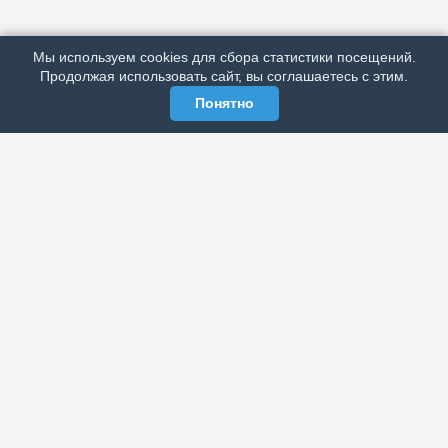
РЕКЛАМА У НАС
Мы используем cookies для сбора статистики посещений.
МЫ В СОЦСЕТЯХ
Продолжая использовать сайт, вы соглашаетесь с этим.
Понятно
ЭЛЕКТРОННАЯ ГАЗЕТА «ВЕК»
Актуальная информация обо всех значимых событиях
политической, экономической, общественной и
спортивной жизни России и зарубежья.
МЫ В СОЦСЕТЯХ