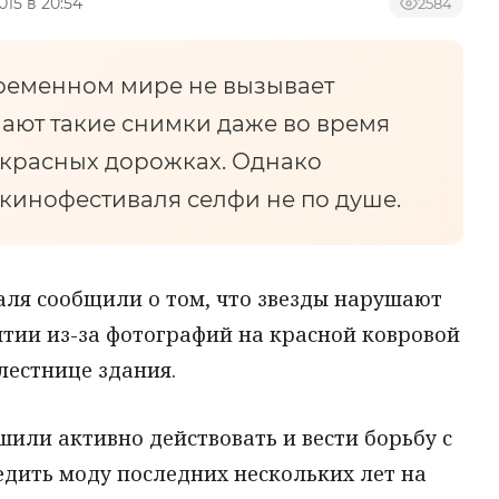
015 в 20:54
2584
ременном мире не вызывает
ают такие снимки даже во время
 красных дорожках. Однако
кинофестиваля селфи не по душе.
аля сообщили о том, что звезды нарушают
ятии из-за фотографий на красной ковровой
лестнице здания.
или активно действовать и вести борьбу с
едить моду последних нескольких лет на