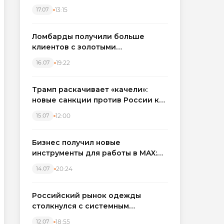
бронировать экскаваторы и
13:15
17.07
краны
Ломбарды получили больше
клиентов с золотыми
украшениями: рынок займов
19:22
16.07
вырос на фоне подорожания
металла
Трамп раскачивает «качели»:
новые санкции против России как
элемент большой игры
12:00
15.07
Бизнес получил новые
инструменты для работы в MAX:
компании подключают CRM и
20:24
14.07
автоматизируют обработку
обращений
Российский рынок одежды
столкнулся с системным
кризисом
18:55
12.07