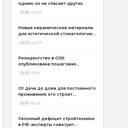
одним, но не спасает других
20:03
01.08
Новые керамические материалы
для эстетической стоматологии
становятся точнее
20:27
24.07
Резидентство в ОЭЗ:
опубликована пошаговая
инструкция и полный перечень
19:51
24.07
налоговых льгот для инвесторов
От дачи до дома для постоянного
проживания: кто строит
каркасные дома в Северо-
12:36
22.07
Западном регионе
Сезонный дефицит стройтехники
в РФ: эксперты советуют