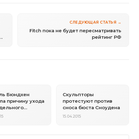
СЛЕДУЮЩАЯ СТАТЬЯ →
Fitch пока не будет пересматривать
н
рейтинг РФ
ль Бюндхен
Скульпторы
ла причину ухода
протестуют против
дельного
сноса бюста Сноудена
са
15
15.04.2015