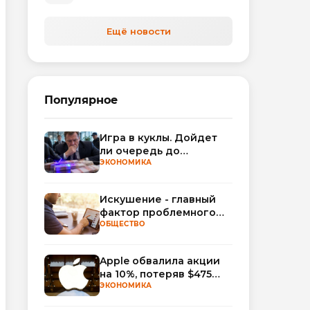
Ещё новости
Популярное
Игра в куклы. Дойдет
ли очередь до
Миллера?
ЭКОНОМИКА
Искушение - главный
фактор проблемного
использования
ОБЩЕСТВО
интернета
Apple обвалила акции
на 10%, потеряв $475
млрд капитализации
ЭКОНОМИКА