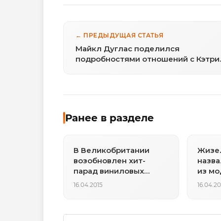
← ПРЕДЫДУЩАЯ СТАТЬЯ
Майкл Дуглас поделился
подробностями отношений с Кэтри
Зета-Джонс
Ранее в разделе
В Великобритании
Жизе
возобновлен хит-
назва
парад виниловых
из мо
пластинок
бизне
16.04.2015
16.04.20