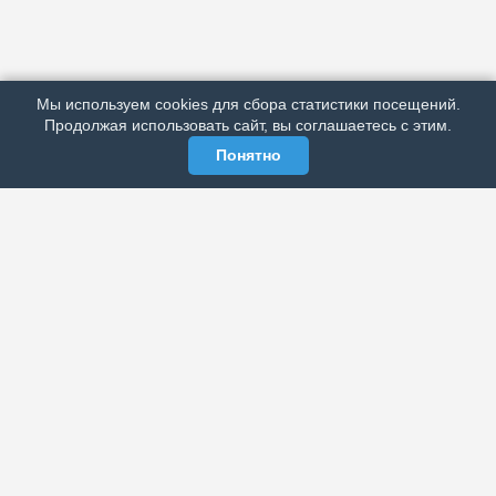
АРХИВ
ПОДРОБНО ОБ ИЗДАНИИ
РЕКЛАМА У НАС
Мы используем cookies для сбора статистики посещений.
МЫ В СОЦСЕТЯХ
Продолжая использовать сайт, вы соглашаетесь с этим.
Понятно
ЭЛЕКТРОННАЯ ГАЗЕТА «ВЕК»
Актуальная информация обо всех значимых событиях
политической, экономической, общественной и
спортивной жизни России и зарубежья.
МЫ В СОЦСЕТЯХ