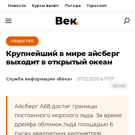
Новости
Курсы валют
Погода
Гороскоп
ПОЛИТИКА
ОБЩЕСТВО
ЭКОНОМИКА
Крупнейший в мире айсберг
ОБЩЕСТВО
выходит в открытый океан
СПОРТ
Служба информации «Века»
07.02.2020 в 17:57
КУЛЬТУРА
9186
НОВОСТИ
Айсберг А68 достиг границы
постоянного морского льда. За время
дрейфа обломок льда площадью 6
тысяч квадратных километров