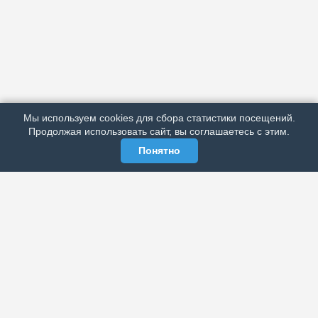
АРХИВ
ПОДРОБНО ОБ ИЗДАНИИ
РЕКЛАМА У НАС
Мы используем cookies для сбора статистики посещений.
МЫ В СОЦСЕТЯХ
Продолжая использовать сайт, вы соглашаетесь с этим.
Понятно
ЭЛЕКТРОННАЯ ГАЗЕТА «ВЕК»
Актуальная информация обо всех значимых событиях
политической, экономической, общественной и
спортивной жизни России и зарубежья.