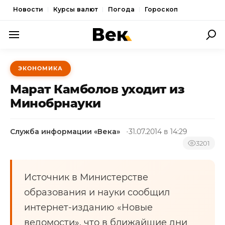
Новости
Курсы валют
Погода
Гороскоп
ПОЛИТИКА
ЭКОНОМИКА
ЭКОНОМИКА
Марат Камболов уходит из
ОБЩЕСТВО
Минобрнауки
СПОРТ
Служба информации «Века»
31.07.2014 в 14:29
КУЛЬТУРА
3201
НОВОСТИ
Источник в Министерстве
образования и науки сообщил
интернет-изданию «Новые
ведомости», что в ближайшие дни