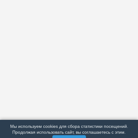
АРХИВ
ПОДРОБНО ОБ ИЗДАНИИ
РЕКЛАМА У НАС
Мы используем cookies для сбора статистики посещений.
МЫ В СОЦСЕТЯХ
Продолжая использовать сайт, вы соглашаетесь с этим.