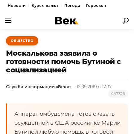
Новости
Курсы валют
Погода
Гороскоп
ПОЛИТИКА
ОБЩЕСТВО
ЭКОНОМИКА
Москалькова заявила о
ОБЩЕСТВО
готовности помочь Бутиной с
социализацией
СПОРТ
КУЛЬТУРА
Служба информации «Века»
12.09.2019 в 17:37
НОВОСТИ
7326
Аппарат омбудсмена готов оказать
осужденной в США россиянке Марии
Бутиной любую помощь, в которой