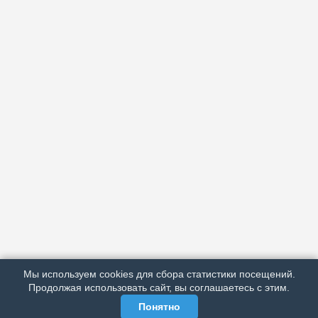
АРХИВ
ПОДРОБНО ОБ ИЗДАНИИ
РЕКЛАМА У НАС
Мы используем cookies для сбора статистики посещений.
МЫ В СОЦСЕТЯХ
Продолжая использовать сайт, вы соглашаетесь с этим.
Понятно