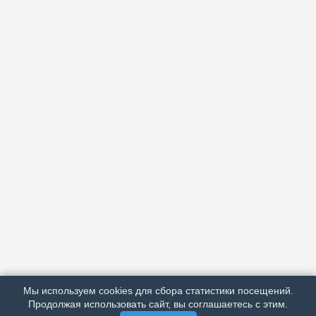
АРХИВ
ПОДРОБНО ОБ ИЗДАНИИ
РЕКЛАМА У НАС
Мы используем cookies для сбора статистики посещений.
МЫ В СОЦСЕТЯХ
Продолжая использовать сайт, вы соглашаетесь с этим.