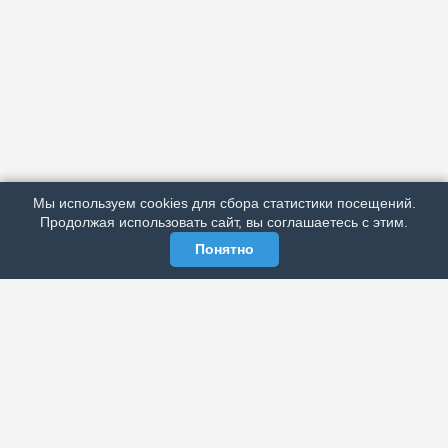
АРХИВ
ПОДРОБНО ОБ ИЗДАНИИ
РЕКЛАМА У НАС
Мы используем cookies для сбора статистики посещений.
МЫ В СОЦСЕТЯХ
Продолжая использовать сайт, вы соглашаетесь с этим.
Понятно
ЭЛЕКТРОННАЯ ГАЗЕТА «ВЕК»
Актуальная информация обо всех значимых событиях