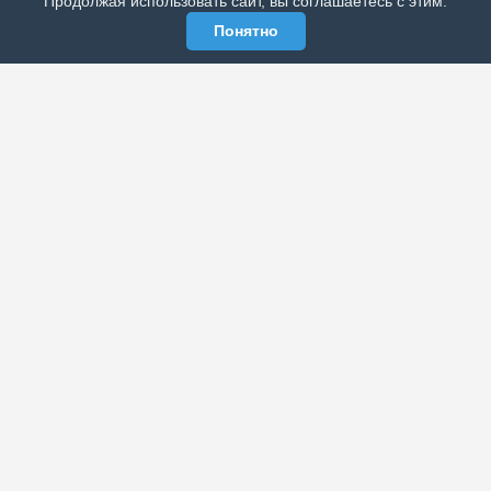
Продолжая использовать сайт, вы соглашаетесь с этим.
Понятно
ЭЛЕКТРОННАЯ ГАЗЕТА «ВЕК»
Актуальная информация обо всех значимых событиях
политической, экономической, общественной и
спортивной жизни России и зарубежья.
МЫ В СОЦСЕТЯХ
РАЗДЕЛЫ
Архив публикаций
Об издании