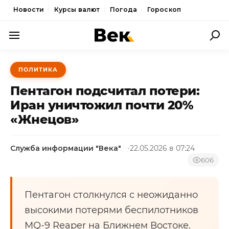
Новости
Курсы валют
Погода
Гороскоп
ПОЛИТИКА
ПОЛИТИКА
ЭКОНОМИКА
Пентагон подсчитал потери:
ОБЩЕСТВО
Иран уничтожил почти 20%
«Жнецов»
СПОРТ
КУЛЬТУРА
Служба информации "Века"
22.05.2026 в 07:24
НОВОСТИ
606
Пентагон столкнулся с неожиданно
высокими потерями беспилотников
MQ-9 Reaper на Ближнем Востоке.