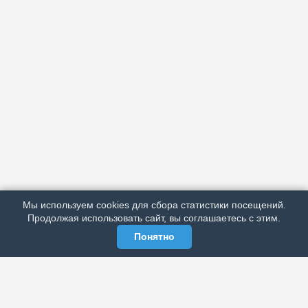
АРХИВ
ПОДРОБНО ОБ ИЗДАНИИ
РЕКЛАМА У НАС
Мы используем cookies для сбора статистики посещений.
МЫ В СОЦСЕТЯХ
Продолжая использовать сайт, вы соглашаетесь с этим.
Понятно