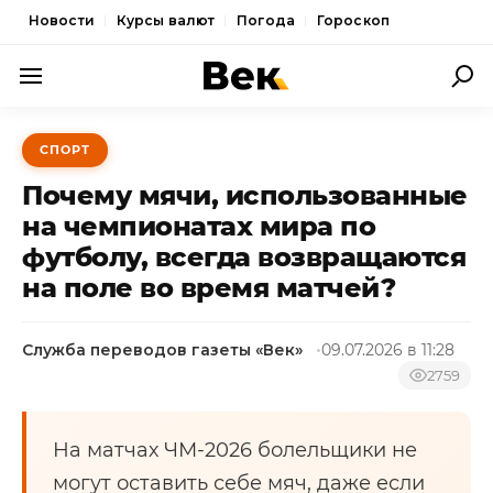
Новости
Курсы валют
Погода
Гороскоп
ПОЛИТИКА
СПОРТ
ЭКОНОМИКА
Почему мячи, использованные
ОБЩЕСТВО
на чемпионатах мира по
футболу, всегда возвращаются
СПОРТ
на поле во время матчей?
КУЛЬТУРА
НОВОСТИ
Служба переводов газеты «Век»
09.07.2026 в 11:28
2759
На матчах ЧМ-2026 болельщики не
могут оставить себе мяч, даже если