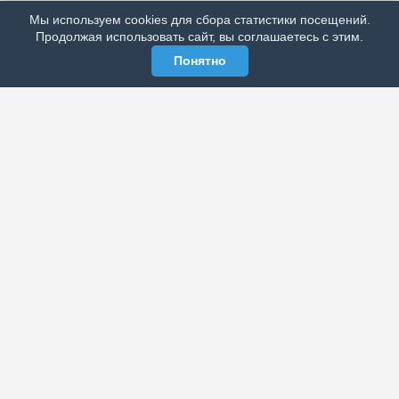
Мы используем cookies для сбора статистики посещений.
МЫ В СОЦСЕТЯХ
Продолжая использовать сайт, вы соглашаетесь с этим.
Понятно
ЭЛЕКТРОННАЯ ГАЗЕТА «ВЕК»
Актуальная информация обо всех значимых событиях
политической, экономической, общественной и
спортивной жизни России и зарубежья.
МЫ В СОЦСЕТЯХ
РАЗДЕЛЫ