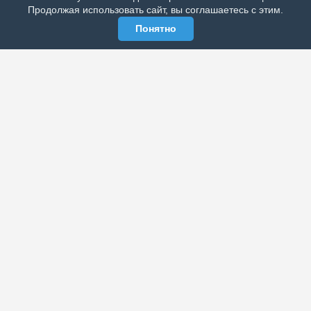
Продолжая использовать сайт, вы соглашаетесь с этим.
Понятно
ЭЛЕКТРОННАЯ ГАЗЕТА «ВЕК»
Актуальная информация обо всех значимых событиях
политической, экономической, общественной и
спортивной жизни России и зарубежья.
МЫ В СОЦСЕТЯХ
РАЗДЕЛЫ
Архив публикаций
Об издании