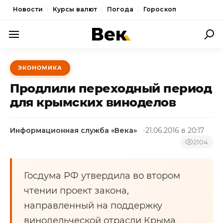
Новости
Курсы валют
Погода
Гороскоп
ПОЛИТИКА
ЭКОНОМИКА
ЭКОНОМИКА
Продлили переходный период
ОБЩЕСТВО
для крымских виноделов
СПОРТ
Информационная служба «Века»
21.06.2016 в 20:17
КУЛЬТУРА
2104
НОВОСТИ
Госдума РФ утвердила во втором
чтении проект закона,
направленный на поддержку
винодельческой отрасли Крыма