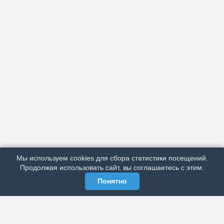
АРХИВ
ПОДРОБНО ОБ ИЗДАНИИ
РЕКЛАМА У НАС
Мы используем cookies для сбора статистики посещений.
МЫ В СОЦСЕТЯХ
Продолжая использовать сайт, вы соглашаетесь с этим.
Понятно