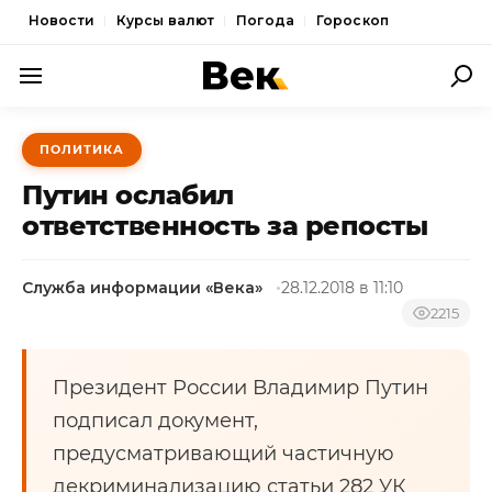
Новости
Курсы валют
Погода
Гороскоп
ПОЛИТИКА
ПОЛИТИКА
ЭКОНОМИКА
Путин ослабил
ОБЩЕСТВО
ответственность за репосты
СПОРТ
Служба информации «Века»
28.12.2018 в 11:10
КУЛЬТУРА
2215
НОВОСТИ
Президент России Владимир Путин
подписал документ,
предусматривающий частичную
декриминализацию статьи 282 УК