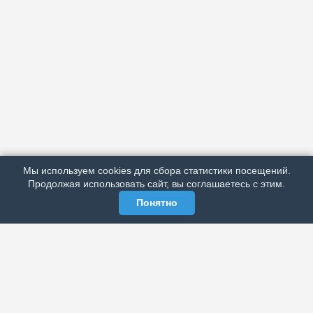
АРХИВ
ПОДРОБНО ОБ ИЗДАНИИ
РЕКЛАМА У НАС
Мы используем cookies для сбора статистики посещений.
МЫ В СОЦСЕТЯХ
Продолжая использовать сайт, вы соглашаетесь с этим.
Понятно
ЭЛЕКТРОННАЯ ГАЗЕТА «ВЕК»