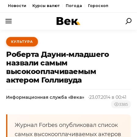
Новости
Курсы валют
Погода
Гороскоп
ПОЛИТИКА
КУЛЬТУРА
ЭКОНОМИКА
Роберта Дауни-младшего
ОБЩЕСТВО
назвали самым
высокооплачиваемым
СПОРТ
актером Голливуда
КУЛЬТУРА
НОВОСТИ
Информационная служба «Века»
23.07.2014 в 00:41
3385
Журнал Forbes опубликовал список
самых высокооплачиваемых актеров