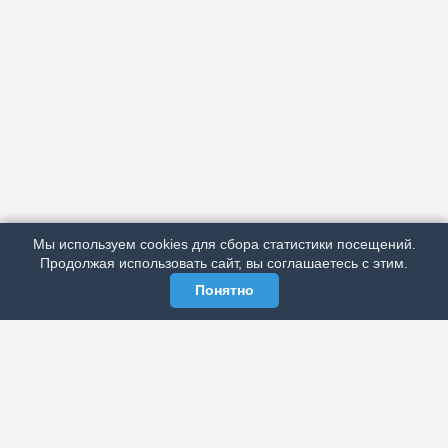
АРХИВ
ПОДРОБНО ОБ ИЗДАНИИ
РЕКЛАМА У НАС
Мы используем cookies для сбора статистики посещений.
МЫ В СОЦСЕТЯХ
Продолжая использовать сайт, вы соглашаетесь с этим.
Понятно
ЭЛЕКТРОННАЯ ГАЗЕТА «ВЕК»