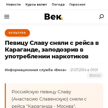
Новости
Курсы валют
Погода
Гороскоп
ПОЛИТИКА
КУЛЬТУРА
ЭКОНОМИКА
Певицу Славу сняли с рейса в
ОБЩЕСТВО
Караганде, заподозрив в
употреблении наркотиков
СПОРТ
КУЛЬТУРА
Информационная служба «Века»
21.07.2014 в 01:01
НОВОСТИ
3020
Российскую певицу Славу
(Анастасию Славенскую) сняли с
рейса "Караганда - Москва",