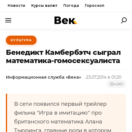
Новости
Курсы валют
Погода
Гороскоп
ПОЛИТИКА
КУЛЬТУРА
ЭКОНОМИКА
Бенедикт Камбербэтч сыграл
ОБЩЕСТВО
математика-гомосексуалиста
СПОРТ
Информационная служба «Века»
23.07.2014 в 01:20
КУЛЬТУРА
4961
НОВОСТИ
В сети появился первый трейлер
фильма "Игра в имитацию" про
британского математика Алана
Тьюринга, главные роли в котором