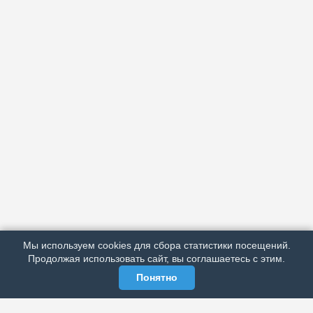
АРХИВ
ПОДРОБНО ОБ ИЗДАНИИ
РЕКЛАМА У НАС
Мы используем cookies для сбора статистики посещений.
МЫ В СОЦСЕТЯХ
Продолжая использовать сайт, вы соглашаетесь с этим.
Понятно