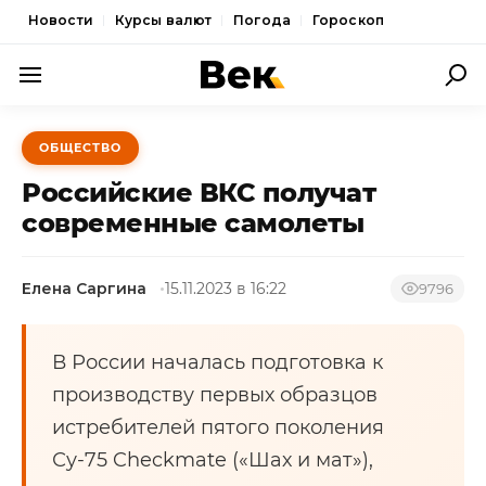
Новости
Курсы валют
Погода
Гороскоп
ПОЛИТИКА
ОБЩЕСТВО
ЭКОНОМИКА
Российские ВКС получат
ОБЩЕСТВО
современные самолеты
СПОРТ
Елена Саргина
15.11.2023 в 16:22
9796
КУЛЬТУРА
НОВОСТИ
В России началась подготовка к
производству первых образцов
истребителей пятого поколения
Су-75 Checkmate («Шах и мат»),