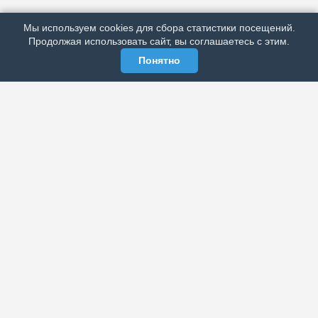
РЕКЛАМА У НАС
Мы используем cookies для сбора статистики посещений.
МЫ В СОЦСЕТЯХ
Продолжая использовать сайт, вы соглашаетесь с этим.
Понятно
ЭЛЕКТРОННАЯ ГАЗЕТА «ВЕК»
Актуальная информация обо всех значимых событиях
политической, экономической, общественной и
спортивной жизни России и зарубежья.
МЫ В СОЦСЕТЯХ
РАЗДЕЛЫ