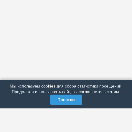
АРХИВ
ПОДРОБНО ОБ ИЗДАНИИ
РЕКЛАМА У НАС
Мы используем cookies для сбора статистики посещений.
МЫ В СОЦСЕТЯХ
Продолжая использовать сайт, вы соглашаетесь с этим.
Понятно