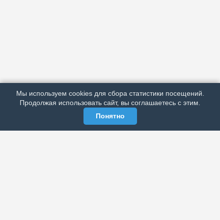
АРХИВ
ПОДРОБНО ОБ ИЗДАНИИ
РЕКЛАМА У НАС
Мы используем cookies для сбора статистики посещений.
МЫ В СОЦСЕТЯХ
Продолжая использовать сайт, вы соглашаетесь с этим.
Понятно
ЭЛЕКТРОННАЯ ГАЗЕТА «ВЕК»
Актуальная информация обо всех значимых событиях
политической, экономической, общественной и