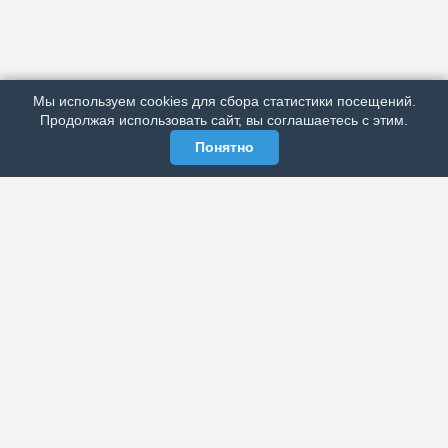
АРХИВ
ПОДРОБНО ОБ ИЗДАНИИ
РЕКЛАМА У НАС
Мы используем cookies для сбора статистики посещений.
МЫ В СОЦСЕТЯХ
Продолжая использовать сайт, вы соглашаетесь с этим.
Понятно
ЭЛЕКТРОННАЯ ГАЗЕТА «ВЕК»
Актуальная информация обо всех значимых событиях
политической, экономической, общественной и
спортивной жизни России и зарубежья.
МЫ В СОЦСЕТЯХ