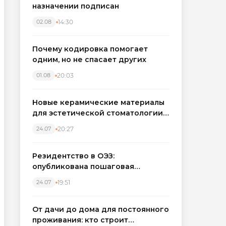
назначении подписан
14:30
02.08
Почему кодировка помогает
одним, но не спасает других
20:03
01.08
Новые керамические материалы
для эстетической стоматологии
становятся точнее
20:27
24.07
Резидентство в ОЭЗ:
опубликована пошаговая
инструкция и полный перечень
19:51
24.07
налоговых льгот для инвесторов
От дачи до дома для постоянного
проживания: кто строит