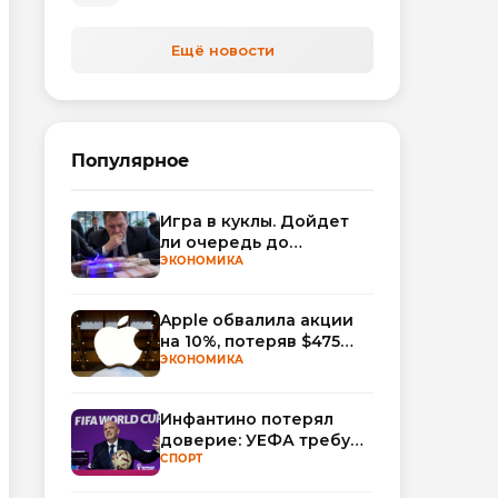
автоматизируют обработку
обращений
Ещё новости
Популярное
Игра в куклы. Дойдет
ли очередь до
Миллера?
ЭКОНОМИКА
Apple обвалила акции
на 10%, потеряв $475
млрд капитализации
ЭКОНОМИКА
Инфантино потерял
доверие: УЕФА требует
смены руководства
СПОРТ
ФИФА