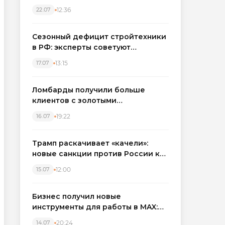
каркасные дома в Северо-
12:36
22.07
Западном регионе
Сезонный дефицит стройтехники
в РФ: эксперты советуют
бронировать экскаваторы и
13:15
17.07
краны
Ломбарды получили больше
клиентов с золотыми
украшениями: рынок займов
19:22
16.07
вырос на фоне подорожания
металла
Трамп раскачивает «качели»:
новые санкции против России как
элемент большой игры
12:00
15.07
Бизнес получил новые
инструменты для работы в MAX:
компании подключают CRM и
20:24
14.07