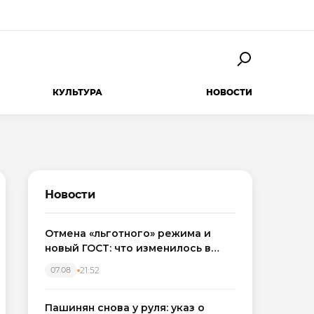
КУЛЬТУРА
НОВОСТИ
Новости
Отмена «льготного» режима и
новый ГОСТ: что изменилось в
приемке новостроек в 2026 году
21:52
07.08
Пашинян снова у руля: указ о