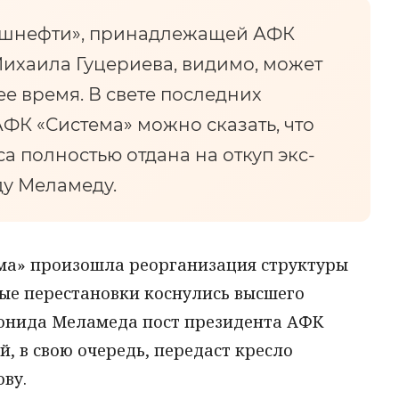
ашнефти», принадлежащей АФК
Михаила Гуцериева, видимо, может
е время. В свете последних
ФК «Система» можно сказать, что
а полностью отдана на откуп экс-
у Меламеду.
ма» произошла реорганизация структуры
вые перестановки коснулись высшего
еонида Меламеда пост президента АФК
 в свою очередь, передаст кресло
ву.