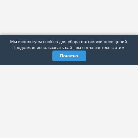
АРХИВ
ПОДРОБНО ОБ ИЗДАНИИ
РЕКЛАМА У НАС
Мы используем cookies для сбора статистики посещений.
МЫ В СОЦСЕТЯХ
Продолжая использовать сайт, вы соглашаетесь с этим.
Понятно
ЭЛЕКТРОННАЯ ГАЗЕТА «ВЕК»
Актуальная информация обо всех значимых событиях
политической, экономической, общественной и
спортивной жизни России и зарубежья.
МЫ В СОЦСЕТЯХ