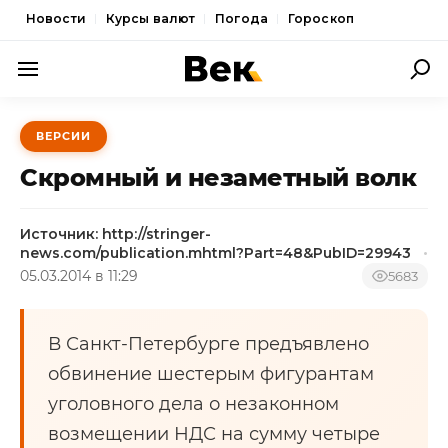
Новости
Курсы валют
Погода
Гороскоп
ПОЛИТИКА
ВЕРСИИ
ЭКОНОМИКА
Скромный и незаметный волк
ОБЩЕСТВО
Источник: http://stringer-
СПОРТ
news.com/publication.mhtml?Part=48&PubID=29943
05.03.2014 в 11:29
КУЛЬТУРА
5683
НОВОСТИ
В Санкт-Петербурге предъявлено
обвинение шестерым фигурантам
уголовного дела о незаконном
возмещении НДС на сумму четыре