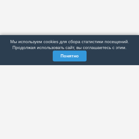
АРХИВ
ПОДРОБНО ОБ ИЗДАНИИ
РЕКЛАМА У НАС
Мы используем cookies для сбора статистики посещений.
МЫ В СОЦСЕТЯХ
Продолжая использовать сайт, вы соглашаетесь с этим.
Понятно
ЭЛЕКТРОННАЯ ГАЗЕТА «ВЕК»
Актуальная информация обо всех значимых событиях
политической, экономической, общественной и
спортивной жизни России и зарубежья.
МЫ В СОЦСЕТЯХ