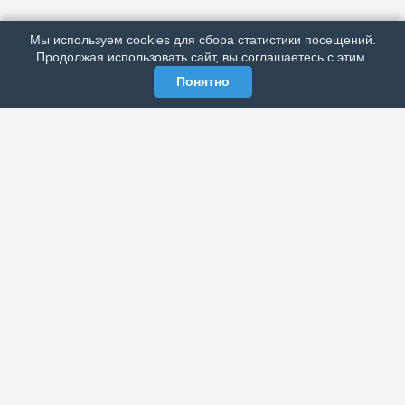
РЕКЛАМА У НАС
Мы используем cookies для сбора статистики посещений.
МЫ В СОЦСЕТЯХ
Продолжая использовать сайт, вы соглашаетесь с этим.
Понятно
ЭЛЕКТРОННАЯ ГАЗЕТА «ВЕК»
Актуальная информация обо всех значимых событиях
политической, экономической, общественной и
спортивной жизни России и зарубежья.
МЫ В СОЦСЕТЯХ
РАЗДЕЛЫ