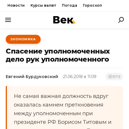
Новости
Курсы валют
Погода
Гороскоп
ПОЛИТИКА
ЭКОНОМИКА
ЭКОНОМИКА
Спасение уполномоченных
ОБЩЕСТВО
дело рук уполномоченного
СПОРТ
Евгений Бурдуковский
21.06.2018 в 11:09
3713
КУЛЬТУРА
НОВОСТИ
Не самая важная должность вдруг
оказалась камнем преткновения
между уполномоченным при
президенте РФ Борисом Титовым и