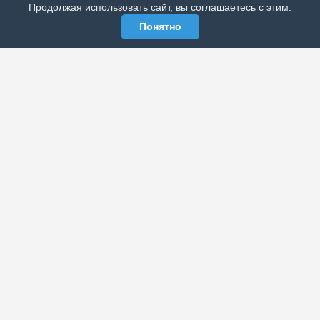
Продолжая использовать сайт, вы соглашаетесь с этим.
Понятно
ЭЛЕКТРОННАЯ ГАЗЕТА «ВЕК»
Актуальная информация обо всех значимых событиях
политической, экономической, общественной и
спортивной жизни России и зарубежья.
МЫ В СОЦСЕТЯХ
РАЗДЕЛЫ
Архив публикаций
Об издании