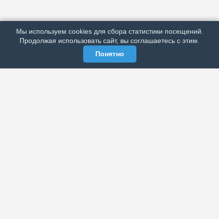
ПОДРОБНО ОБ ИЗДАНИИ
РЕКЛАМА У НАС
Мы используем cookies для сбора статистики посещений.
МЫ В СОЦСЕТЯХ
Продолжая использовать сайт, вы соглашаетесь с этим.
Понятно
ЭЛЕКТРОННАЯ ГАЗЕТА «ВЕК»
Актуальная информация обо всех значимых событиях
политической, экономической, общественной и
спортивной жизни России и зарубежья.
МЫ В СОЦСЕТЯХ