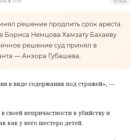
015 в 17:13
1826
инял решение продлить срок ареста
ве Бориса Немцова Хамзату Бахаеву
огичное решение суд принял в
нта — Анзора Губашева.
ия в виде содержания под стражей», —
 в своей непричастности к убийству и
ак как у него шестеро детей.