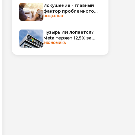
Искушение - главный
фактор проблемного
использования
ОБЩЕСТВО
интернета
Пузырь ИИ лопается?
Meta теряет 12,5% за
неделю, а Microsoft и
ЭКОНОМИКА
Nvidia взлетают