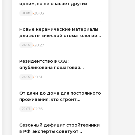
одним, но не спасает других
20:03
01.08
Новые керамические материалы
для эстетической стоматологии
становятся точнее
20:27
24.07
Резидентство в ОЭЗ:
опубликована пошаговая
инструкция и полный перечень
19:51
24.07
налоговых льгот для инвесторов
От дачи до дома для постоянного
проживания: кто строит
каркасные дома в Северо-
12:36
22.07
Западном регионе
Сезонный дефицит стройтехники
в РФ: эксперты советуют