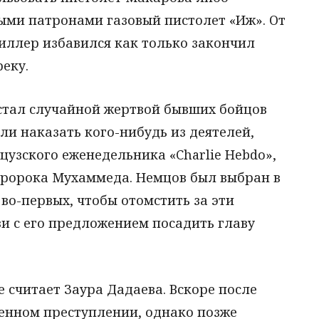
ыми патронами газовый пистолет «Иж». От
иллер избавился как только закончил
реку.
 стал случайной жертвой бывших бойцов
ли наказать кого-нибудь из деятелей,
узского еженедельника «Charlie Hebdo»,
ророка Мухаммеда. Немцов был выбран в
во-первых, чтобы отомстить за эти
язи с его предложением посадить главу
 считает Заура Дадаева. Вскоре после
шенном преступлении, однако позже