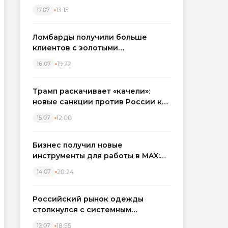
бронировать экскаваторы и
13:15
17.07
краны
Ломбарды получили больше
клиентов с золотыми
украшениями: рынок займов
19:22
16.07
вырос на фоне подорожания
металла
Трамп раскачивает «качели»:
новые санкции против России как
элемент большой игры
12:00
15.07
Бизнес получил новые
инструменты для работы в MAX:
компании подключают CRM и
20:24
14.07
автоматизируют обработку
обращений
Российский рынок одежды
столкнулся с системным
кризисом
18:55
12.07