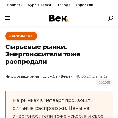
Новости
Курсы валют
Погода
Гороскоп
ПОЛИТИКА
ЭКОНОМИКА
ЭКОНОМИКА
Сырьевые рынки.
ОБЩЕСТВО
Энергоносители тоже
распродали
СПОРТ
КУЛЬТУРА
Информационная служба «Века»
18.05.2012 в 12:32
НОВОСТИ
2031
На рынках в четверг произошли
сильные распродажи. Цены на
энергоносители тоже ускорили свое