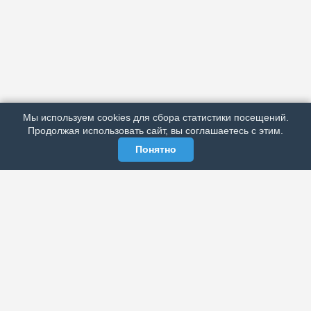
АРХИВ
ПОДРОБНО ОБ ИЗДАНИИ
РЕКЛАМА У НАС
Мы используем cookies для сбора статистики посещений.
МЫ В СОЦСЕТЯХ
Продолжая использовать сайт, вы соглашаетесь с этим.
Понятно
ЭЛЕКТРОННАЯ ГАЗЕТА «ВЕК»
Актуальная информация обо всех значимых событиях
политической, экономической, общественной и
спортивной жизни России и зарубежья.