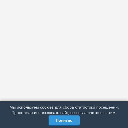
АРХИВ
ПОДРОБНО ОБ ИЗДАНИИ
РЕКЛАМА У НАС
Мы используем cookies для сбора статистики посещений.
МЫ В СОЦСЕТЯХ
Продолжая использовать сайт, вы соглашаетесь с этим.
Понятно