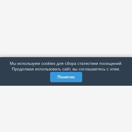
АРХИВ
ПОДРОБНО ОБ ИЗДАНИИ
РЕКЛАМА У НАС
Мы используем cookies для сбора статистики посещений.
МЫ В СОЦСЕТЯХ
Продолжая использовать сайт, вы соглашаетесь с этим.
Понятно
ЭЛЕКТРОННАЯ ГАЗЕТА «ВЕК»
Актуальная информация обо всех значимых событиях