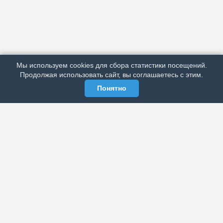
АРХИВ
ПОДРОБНО ОБ ИЗДАНИИ
РЕКЛАМА У НАС
Мы используем cookies для сбора статистики посещений.
МЫ В СОЦСЕТЯХ
Продолжая использовать сайт, вы соглашаетесь с этим.
Понятно
ЭЛЕКТРОННАЯ ГАЗЕТА «ВЕК»
Актуальная информация обо всех значимых событиях
политической, экономической, общественной и
спортивной жизни России и зарубежья.
МЫ В СОЦСЕТЯХ