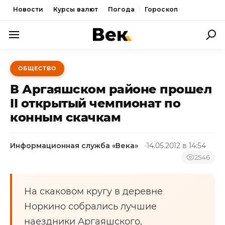
Новости
Курсы валют
Погода
Гороскоп
ПОЛИТИКА
ОБЩЕСТВО
ЭКОНОМИКА
В Аргаяшском районе прошел
ОБЩЕСТВО
II открытый чемпионат по
конным скачкам
СПОРТ
КУЛЬТУРА
Информационная служба «Века»
14.05.2012 в 14:54
НОВОСТИ
2546
На скаковом кругу в деревне
Норкино собрались лучшие
наездники Аргаяшского,