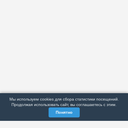
АРХИВ
ПОДРОБНО ОБ ИЗДАНИИ
РЕКЛАМА У НАС
Мы используем cookies для сбора статистики посещений.
МЫ В СОЦСЕТЯХ
Продолжая использовать сайт, вы соглашаетесь с этим.
Понятно