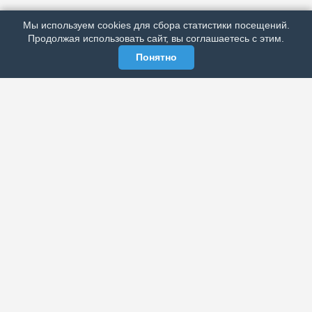
РЕКЛАМА У НАС
Мы используем cookies для сбора статистики посещений.
МЫ В СОЦСЕТЯХ
Продолжая использовать сайт, вы соглашаетесь с этим.
Понятно
ЭЛЕКТРОННАЯ ГАЗЕТА «ВЕК»
Актуальная информация обо всех значимых событиях
политической, экономической, общественной и
спортивной жизни России и зарубежья.
МЫ В СОЦСЕТЯХ
РАЗДЕЛЫ