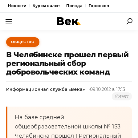
Новости
Курсы валют
Погода
Гороскоп
ПОЛИТИКА
ОБЩЕСТВО
ЭКОНОМИКА
В Челябинске прошел первый
ОБЩЕСТВО
региональный сбор
добровольческих команд
СПОРТ
КУЛЬТУРА
Информационная служба «Века»
09.10.2012 в 17:13
НОВОСТИ
1997
На базе средней
общеобразовательной школы № 153
Челябинска прошел I Региональный