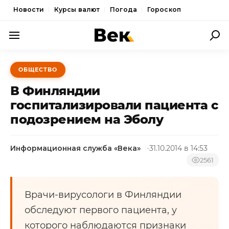
Новости
Курсы валют
Погода
Гороскоп
ПОЛИТИКА
ОБЩЕСТВО
ЭКОНОМИКА
В Финляндии
ОБЩЕСТВО
госпитализировали пациента с
подозрением на Эболу
СПОРТ
КУЛЬТУРА
Информационная служба «Века»
31.10.2014 в 14:53
НОВОСТИ
2561
Врачи-вирусологи в Финляндии
обследуют первого пациента, у
которого наблюдаются признаки