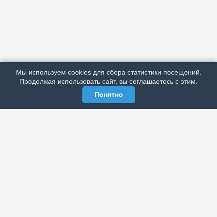
АРХИВ
ПОДРОБНО ОБ ИЗДАНИИ
РЕКЛАМА У НАС
Мы используем cookies для сбора статистики посещений.
МЫ В СОЦСЕТЯХ
Продолжая использовать сайт, вы соглашаетесь с этим.
Понятно
ЭЛЕКТРОННАЯ ГАЗЕТА «ВЕК»
Актуальная информация обо всех значимых событиях
политической, экономической, общественной и
спортивной жизни России и зарубежья.
МЫ В СОЦСЕТЯХ