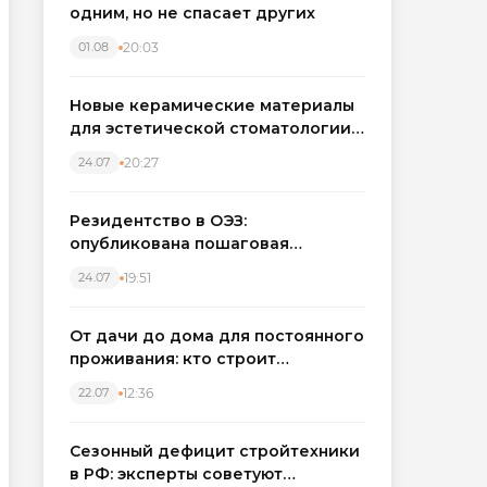
одним, но не спасает других
20:03
01.08
Новые керамические материалы
для эстетической стоматологии
становятся точнее
20:27
24.07
Резидентство в ОЭЗ:
опубликована пошаговая
инструкция и полный перечень
19:51
24.07
налоговых льгот для инвесторов
От дачи до дома для постоянного
проживания: кто строит
каркасные дома в Северо-
12:36
22.07
Западном регионе
Сезонный дефицит стройтехники
в РФ: эксперты советуют