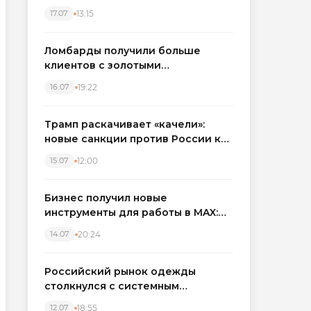
бронировать экскаваторы и
13:15
17.07
краны
Ломбарды получили больше
клиентов с золотыми
украшениями: рынок займов
19:22
16.07
вырос на фоне подорожания
металла
Трамп раскачивает «качели»:
новые санкции против России как
элемент большой игры
12:00
15.07
Бизнес получил новые
инструменты для работы в MAX:
компании подключают CRM и
20:24
14.07
автоматизируют обработку
обращений
Российский рынок одежды
столкнулся с системным
кризисом
18:55
12.07