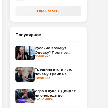
Ещё новости
Популярное
Русские возьмут
Одессу? Прогноз
Миршаймера
ПОЛИТИКА
Трещина в альянсе:
почему Трамп не
поверил Нетаньяху по
ПОЛИТИКА
Ирану
Игра в куклы. Дойдет
ли очередь до
Миллера?
ЭКОНОМИКА