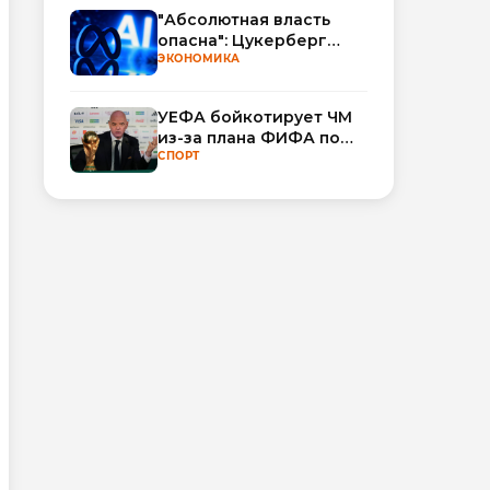
"Абсолютная власть
опасна": Цукерберг
резко критикует OpenAI
ЭКОНОМИКА
и Anthropic в споре об
ИИ
УЕФА бойкотирует ЧМ
из-за плана ФИФА по
привлечению частных
СПОРТ
инвесторов