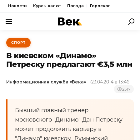
Новости
Курсы валют
Погода
Гороскоп
ПОЛИТИКА
СПОРТ
ЭКОНОМИКА
В киевском «Динамо»
ОБЩЕСТВО
Петреску предлагают €3,5 млн
СПОРТ
Информационная служба «Века»
23.04.2014 в 13:46
КУЛЬТУРА
2517
НОВОСТИ
Бывший главный тренер
московского "Динамо" Дан Петреску
может продолжить карьеру в
"Динамо" киевском. Румынский