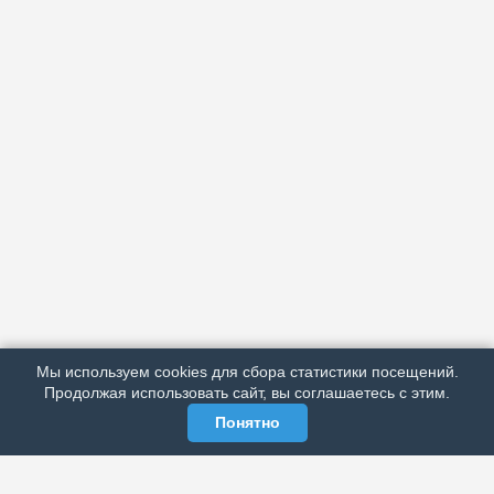
АРХИВ
ПОДРОБНО ОБ ИЗДАНИИ
РЕКЛАМА У НАС
Мы используем cookies для сбора статистики посещений.
МЫ В СОЦСЕТЯХ
Продолжая использовать сайт, вы соглашаетесь с этим.
Понятно