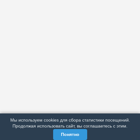
АРХИВ
ПОДРОБНО ОБ ИЗДАНИИ
РЕКЛАМА У НАС
Мы используем cookies для сбора статистики посещений.
МЫ В СОЦСЕТЯХ
Продолжая использовать сайт, вы соглашаетесь с этим.
Понятно