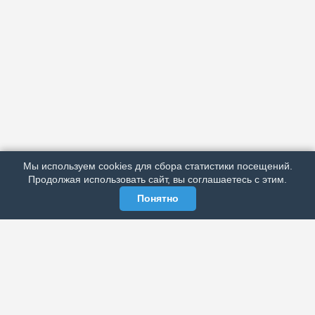
АРХИВ
ПОДРОБНО ОБ ИЗДАНИИ
РЕКЛАМА У НАС
Мы используем cookies для сбора статистики посещений.
МЫ В СОЦСЕТЯХ
Продолжая использовать сайт, вы соглашаетесь с этим.
Понятно
ЭЛЕКТРОННАЯ ГАЗЕТА «ВЕК»