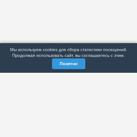
АРХИВ
ПОДРОБНО ОБ ИЗДАНИИ
РЕКЛАМА У НАС
Мы используем cookies для сбора статистики посещений.
МЫ В СОЦСЕТЯХ
Продолжая использовать сайт, вы соглашаетесь с этим.
Понятно
ЭЛЕКТРОННАЯ ГАЗЕТА «ВЕК»
Актуальная информация обо всех значимых событиях
политической, экономической, общественной и
спортивной жизни России и зарубежья.