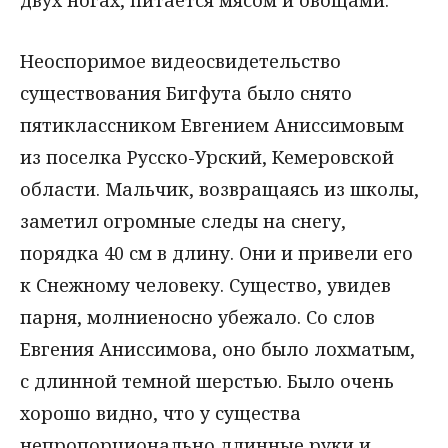
двух ногах, питается мясом и овощами.
Неоспоримое видеосвидетельство
существования Бигфута было снято
пятиклассником Евгением Аниссимовым
из поселка Русско-Урский, Кемеровской
области. Мальчик, возвращаясь из школы,
заметил огромные следы на снегу,
порядка 40 см в длину. Они и привели его
к Снежному человеку. Существо, увидев
парня, молниеносно убежало. Со слов
Евгения Аниссимова, оно было лохматым,
с длинной темной шерстью. Было очень
хорошо видно, что у существа
непропорционально длинные руки и