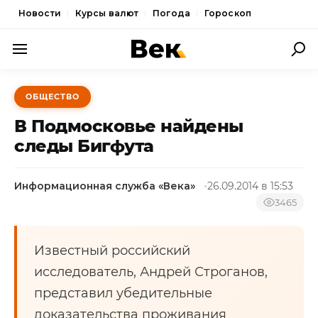
Новости
Курсы валют
Погода
Гороскоп
ПОЛИТИКА
ОБЩЕСТВО
ЭКОНОМИКА
В Подмосковье найдены
ОБЩЕСТВО
следы Бигфута
СПОРТ
Информационная служба «Века»
26.09.2014 в 15:53
КУЛЬТУРА
3465
НОВОСТИ
Известный российский
исследователь, Андрей Строганов,
представил убедительные
доказательства проживания