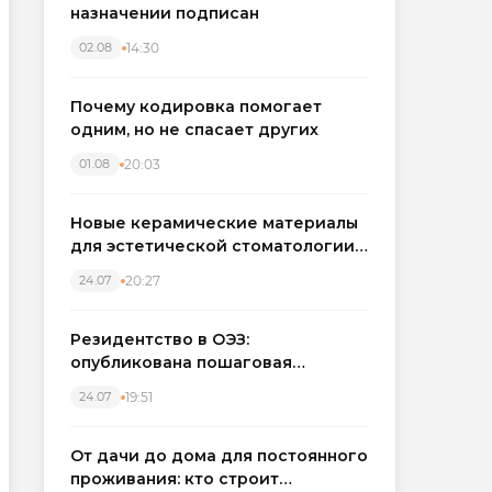
назначении подписан
14:30
02.08
Почему кодировка помогает
одним, но не спасает других
20:03
01.08
Новые керамические материалы
для эстетической стоматологии
становятся точнее
20:27
24.07
Резидентство в ОЭЗ:
опубликована пошаговая
инструкция и полный перечень
19:51
24.07
налоговых льгот для инвесторов
От дачи до дома для постоянного
проживания: кто строит