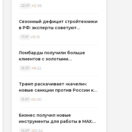
каркасные дома в Северо-
12:36
22.07
Западном регионе
Сезонный дефицит стройтехники
в РФ: эксперты советуют
бронировать экскаваторы и
13:15
17.07
краны
Ломбарды получили больше
клиентов с золотыми
украшениями: рынок займов
19:22
16.07
вырос на фоне подорожания
металла
Трамп раскачивает «качели»:
новые санкции против России как
элемент большой игры
12:00
15.07
Бизнес получил новые
инструменты для работы в MAX:
компании подключают CRM и
20:24
14.07