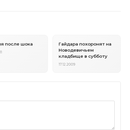
я после шока
Гайдара похоронят на
Новодевичьем
11
кладбище в субботу
17.12.2009