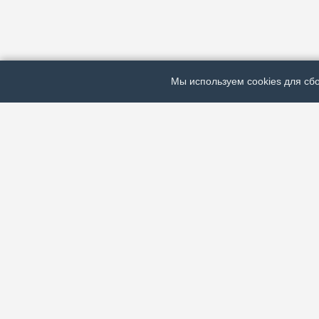
Мы используем cookies для сбо
ЭЛЕКТРОННАЯ ГАЗЕТА «ВЕК»
Актуальная информация обо всех значимых событи