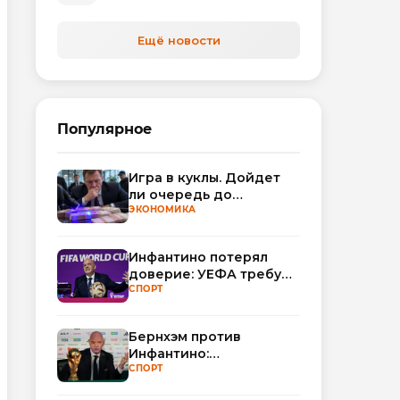
автоматизируют обработку
обращений
Ещё новости
Популярное
Игра в куклы. Дойдет
ли очередь до
Миллера?
ЭКОНОМИКА
Инфантино потерял
доверие: УЕФА требует
смены руководства
СПОРТ
ФИФА
Бернхэм против
Инфантино:
политический кризис в
СПОРТ
ФИФА набирает