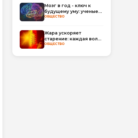
обороты
Мозг в год - ключ к
будущему уму: ученые
научились
ОБЩЕСТВО
прогнозировать
интеллект по МРТ
Жара ускоряет
старение: каждая волна
тепла добавляет
ОБЩЕСТВО
полгода
биологического
возраста