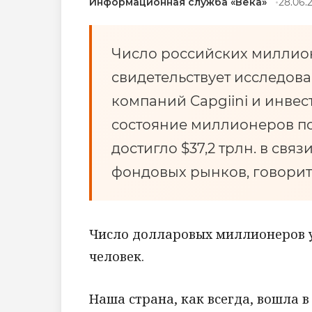
Информационная служба «Века»
28.06.
Число российских миллионе
свидетельствует исследов
компаний Capgiini и инвес
состояние миллионеров по 
достигло $37,2 трлн. в свя
фондовых рынков, говоритс
Число долларовых миллионеров ув
человек.
Наша страна, как всегда, вошла в