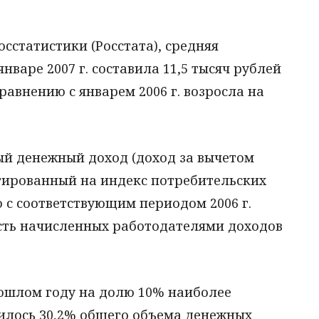
сстатистики (Росстата), средняя
нваре 2007 г. составила 11,5 тысяч рублей
сравнению с январем 2006 г. возросла на
й денежный доход (доход за вычетом
тированный на индекс потребительских
ию с соответствующим периодом 2006 г.
асть начисленных работодателями доходов
рошлом году на долю 10% наиболее
илось 30,2% общего объема денежных