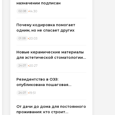
назначении подписан
14:30
02.08
Почему кодировка помогает
одним, но не спасает других
20:03
01.08
Новые керамические материалы
для эстетической стоматологии
становятся точнее
20:27
24.07
Резидентство в ОЭЗ:
опубликована пошаговая
инструкция и полный перечень
19:51
24.07
налоговых льгот для инвесторов
От дачи до дома для постоянного
проживания: кто строит