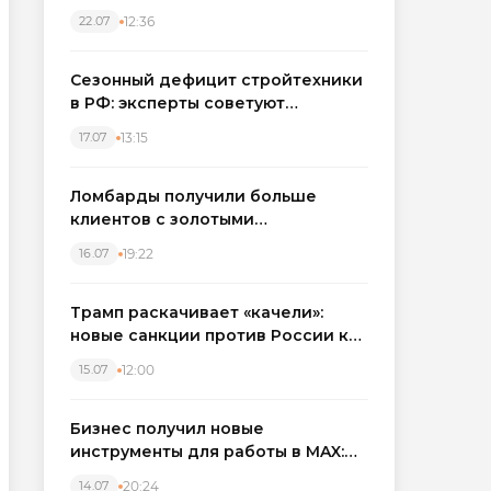
каркасные дома в Северо-
12:36
22.07
Западном регионе
Сезонный дефицит стройтехники
в РФ: эксперты советуют
бронировать экскаваторы и
13:15
17.07
краны
Ломбарды получили больше
клиентов с золотыми
украшениями: рынок займов
19:22
16.07
вырос на фоне подорожания
металла
Трамп раскачивает «качели»:
новые санкции против России как
элемент большой игры
12:00
15.07
Бизнес получил новые
инструменты для работы в MAX:
компании подключают CRM и
20:24
14.07