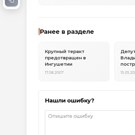
Ранее в разделе
Крупный теракт
Депут
предотвращен в
Влад
Ингушетии
постр
17.08.2007
15.05.2
Нашли ошибку?