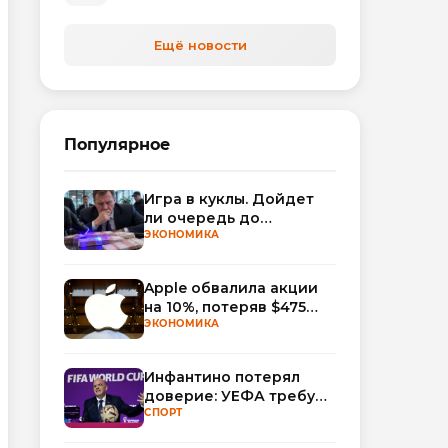
автоматизируют обработку
обращений
Ещё новости
Популярное
Игра в куклы. Дойдет
ли очередь до
Миллера?
ЭКОНОМИКА
Apple обвалила акции
на 10%, потеряв $475
млрд капитализации
ЭКОНОМИКА
Инфантино потерял
доверие: УЕФА требует
смены руководства
СПОРТ
ФИФА