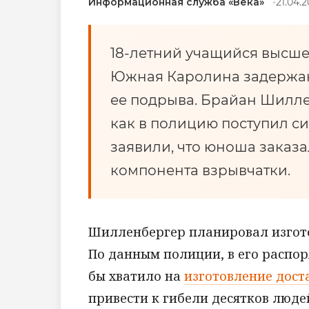
Информационная служба «Века»
21.04.
18-летний учащийся высшей
Южная Каролина задержан
ее подрыва. Брайан Шилле
как в полицию поступил си
заявили, что юноша заказал
компонента взрывчатки.
Шилленбергер планировал изгото
По данным полиции, в его распо
бы хватило на
изготовление дос
привести к гибели десятков люде