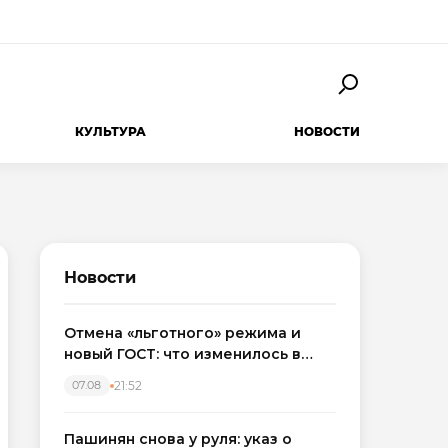
КУЛЬТУРА
НОВОСТИ
Новости
Отмена «льготного» режима и
новый ГОСТ: что изменилось в
приемке новостроек в 2026 году
21:52
07.08
Пашинян снова у руля: указ о