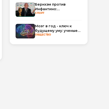
Бернхэм против
Инфантино:
политический кризис в
СПОРТ
ФИФА набирает
обороты
Мозг в год - ключ к
будущему уму: ученые
научились
ОБЩЕСТВО
прогнозировать
интеллект по МРТ