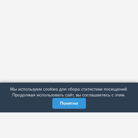
АРХИВ
ПОДРОБНО ОБ ИЗДАНИИ
РЕКЛАМА У НАС
Мы используем cookies для сбора статистики посещений.
МЫ В СОЦСЕТЯХ
Продолжая использовать сайт, вы соглашаетесь с этим.
Понятно