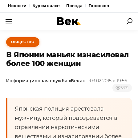
Новости
Курсы валют
Погода
Гороскоп
ПОЛИТИКА
ОБЩЕСТВО
ЭКОНОМИКА
В Японии маньяк изнасиловал
ОБЩЕСТВО
более 100 женщин
СПОРТ
Информационная служба «Века»
03.02.2015 в 19:56
КУЛЬТУРА
3631
НОВОСТИ
Японская полиция арестовала
мужчину, который подозревается в
отравлении наркотическими
веществами и изнасиловании более