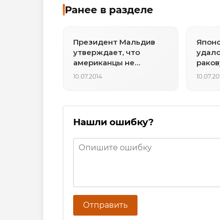
Ранее в разделе
Президент Мальдив
Япон
утверждает, что
удало
американцы не
раков
участвовали в
клетк
10.07.2014
10.07.20
задержании
Селезнева
Нашли ошибку?
Отправить