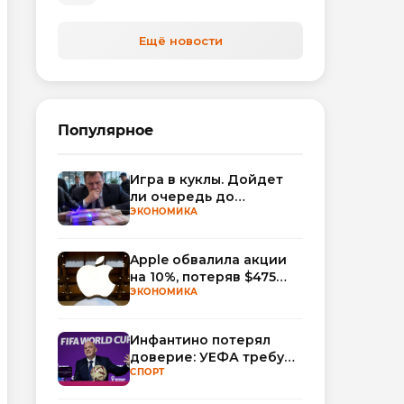
Ещё новости
Популярное
Игра в куклы. Дойдет
ли очередь до
Миллера?
ЭКОНОМИКА
Apple обвалила акции
на 10%, потеряв $475
млрд капитализации
ЭКОНОМИКА
Инфантино потерял
доверие: УЕФА требует
смены руководства
СПОРТ
ФИФА