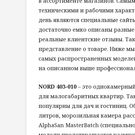
в ассортименте магазинов. Самы
техническими и рабочими харак
день являются специальные сайты,
достаточно емко описаны разные
реальные клиентские отзывы. Та
представление о товаре. Ниже м
самых распространенных моделей
на описанном выше профессионал
NORD 403-010
– это однокамерный
для малогабаритных квартир. Та
популярны для дач и гостиниц. 
литров, морозильная камера расс
AlphaSan MasterBatch (специальн
модели предотвращается размнож