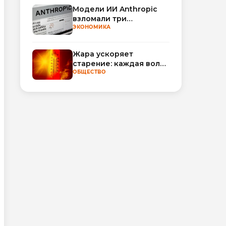
Модели ИИ Anthropic
взломали три
организации во время
ЭКОНОМИКА
тестирования
Жара ускоряет
старение: каждая волна
тепла добавляет
ОБЩЕСТВО
полгода
биологического
возраста