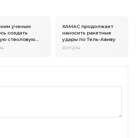
ским ученым
ХАМАС продолжает
сь создать
наносить ракетные
ую стволовую
удары по Тель-Авиву
у
14
10.07.2014