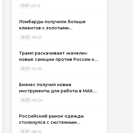
бронировать экскаваторы и
13:15
17.07
краны
Ломбарды получили больше
клиентов с золотыми
украшениями: рынок займов
19:22
16.07
вырос на фоне подорожания
металла
Трамп раскачивает «качели»:
новые санкции против России как
элемент большой игры
12:00
15.07
Бизнес получил новые
инструменты для работы в MAX:
компании подключают CRM и
20:24
14.07
автоматизируют обработку
обращений
Российский рынок одежды
столкнулся с системным
кризисом
18:55
12.07