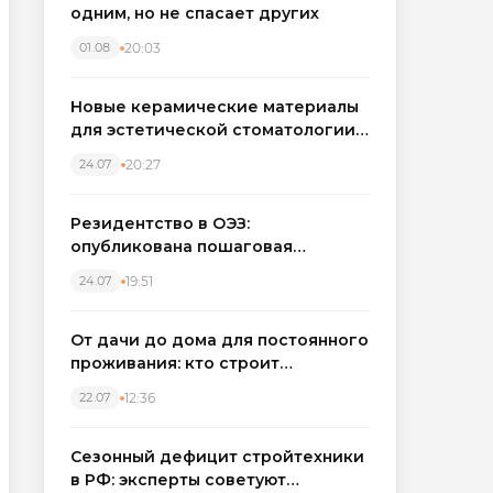
одним, но не спасает других
20:03
01.08
Новые керамические материалы
для эстетической стоматологии
становятся точнее
20:27
24.07
Резидентство в ОЭЗ:
опубликована пошаговая
инструкция и полный перечень
19:51
24.07
налоговых льгот для инвесторов
От дачи до дома для постоянного
проживания: кто строит
каркасные дома в Северо-
12:36
22.07
Западном регионе
Сезонный дефицит стройтехники
в РФ: эксперты советуют