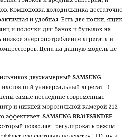
хов. Компоновка холодильника достаточно
актичная и удобная. Есть две полки, ящик
 яиц и полочки для банок и бутылок на
 низкое энергопотребление агрегата и
омпрессоров. Цена на данную модель не
дильников двухкамерный
SAMSUNG
 настоящий универсальный агрегат. В
енены самые последние современные
литр и нижней морозильной камерой 212
но эффективен.
SAMSUNG RB31FSRNDEF
который позволяет регулировать режим
 эффектную световую подсветку LED, ну и