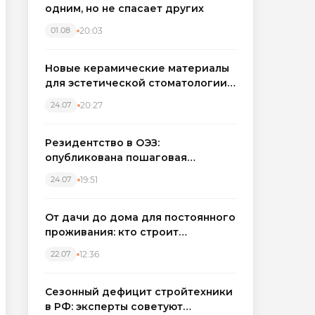
одним, но не спасает других
20:03
01.08
Новые керамические материалы
для эстетической стоматологии
становятся точнее
20:27
24.07
Резидентство в ОЭЗ:
опубликована пошаговая
инструкция и полный перечень
19:51
24.07
налоговых льгот для инвесторов
От дачи до дома для постоянного
проживания: кто строит
каркасные дома в Северо-
12:36
22.07
Западном регионе
Сезонный дефицит стройтехники
в РФ: эксперты советуют