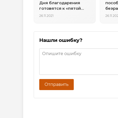
Дня благодарения
пособ
готовятся к «пятой
безра
волне» коронавируса
упало
26.11.2021
26.11.20
мален
за 52
Нашли ошибку?
Отправить