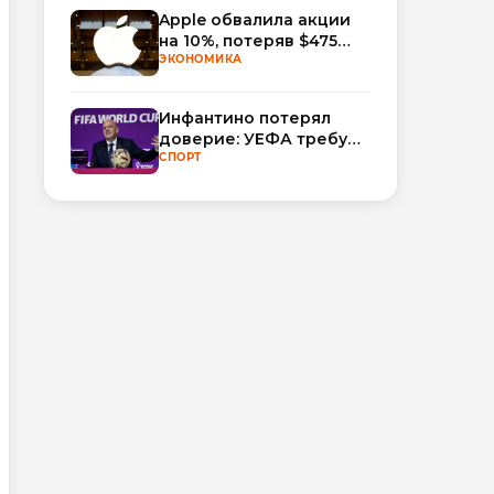
Apple обвалила акции
на 10%, потеряв $475
млрд капитализации
ЭКОНОМИКА
Инфантино потерял
доверие: УЕФА требует
смены руководства
СПОРТ
ФИФА