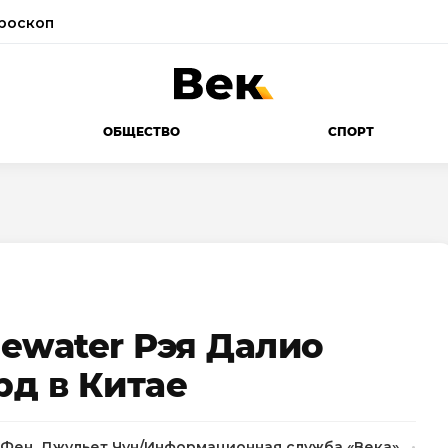
роскоп
ОБЩЕСТВО
СПОРТ
ewater Рэя Далио
рд в Китае
кка Фен, Джульет Чун/Информационная служба «Века»