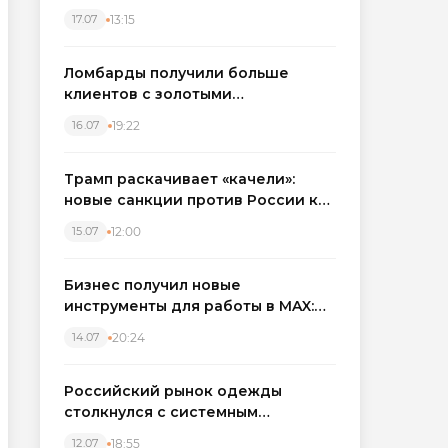
бронировать экскаваторы и
13:15
17.07
краны
Ломбарды получили больше
клиентов с золотыми
украшениями: рынок займов
19:22
16.07
вырос на фоне подорожания
металла
Трамп раскачивает «качели»:
новые санкции против России как
элемент большой игры
12:00
15.07
Бизнес получил новые
инструменты для работы в MAX:
компании подключают CRM и
20:24
14.07
автоматизируют обработку
обращений
Российский рынок одежды
столкнулся с системным
кризисом
18:55
12.07