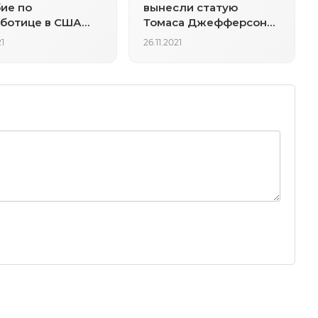
ие по
вынесли статую
ботице в США
Томаса Джефферсона,
 до самого
простоявшую там 187
21
26.11.2021
ького значения
лет
 года