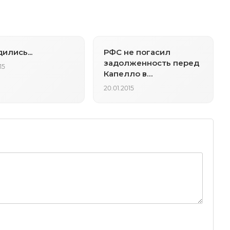
ились...
РФС не погасил
задолженность перед
15
Капелло в
установленные сроки
20.01.2015