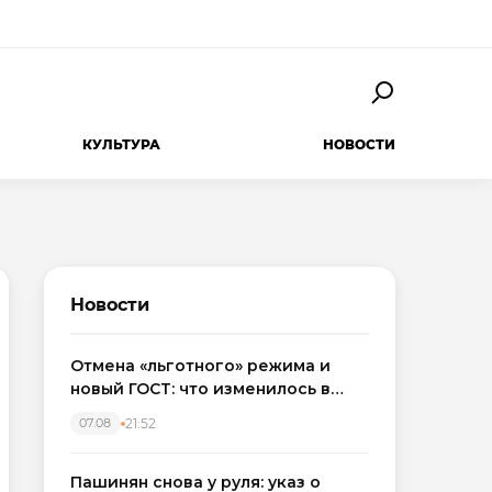
КУЛЬТУРА
НОВОСТИ
Новости
Отмена «льготного» режима и
новый ГОСТ: что изменилось в
приемке новостроек в 2026 году
21:52
07.08
Пашинян снова у руля: указ о