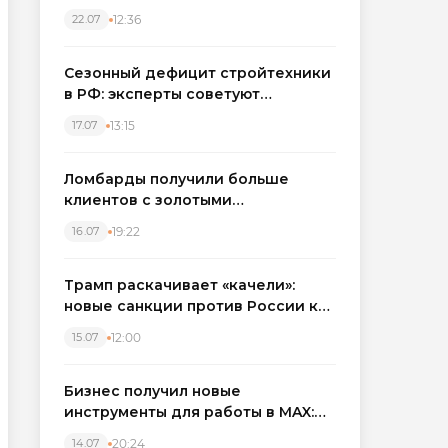
каркасные дома в Северо-
12:36
22.07
Западном регионе
Сезонный дефицит стройтехники
в РФ: эксперты советуют
бронировать экскаваторы и
13:15
17.07
краны
Ломбарды получили больше
клиентов с золотыми
украшениями: рынок займов
19:22
16.07
вырос на фоне подорожания
металла
Трамп раскачивает «качели»:
новые санкции против России как
элемент большой игры
12:00
15.07
Бизнес получил новые
инструменты для работы в MAX:
компании подключают CRM и
20:24
14.07