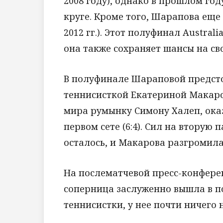
2008 году), однако в прошлом год
круге. Кроме того, Шарапова еще
2012 гг.). Этот полуфинал Austra
она также сохраняет шансы на св
В полуфинале Шараповой предсто
теннисисткой Екатериной Макаро
мира румынку Симону Халеп, ока
первом сете (6:4). Сил на вторую 
осталось, и Макарова разгромила е
На послематчевой пресс-конфере
соперница заслуженно вышла в п
теннисистки, у нее почти ничего 