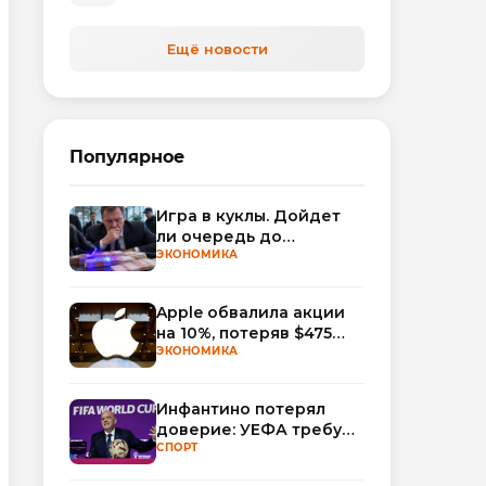
автоматизируют обработку
обращений
Ещё новости
Популярное
Игра в куклы. Дойдет
ли очередь до
Миллера?
ЭКОНОМИКА
Apple обвалила акции
на 10%, потеряв $475
млрд капитализации
ЭКОНОМИКА
Инфантино потерял
доверие: УЕФА требует
смены руководства
СПОРТ
ФИФА