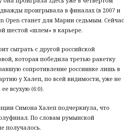
у она проиграла здесь уже в четвертом
 дважды проигрывала в финалах (в 2007 и
lian Open станет для Марии седьмым. Сейчас
ой шестой «шлем» в карьере.
ит сыграть с другой российской
вой, которая победила третью ракетку
завшую сопротивление россиянке лишь в
партию у Халеп, по всей видимости, уже не
е всухую (6:0).
нции Симона Халеп подчеркнула, что
олуфинал. По словам румынской
не получалось.