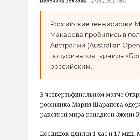
Вероника Волкова
27.01.2015 в 11:06
Российские теннисистки 
Макарова пробились в по
Австралии (Australian Open
полуфиналов турнира «Бол
российским.
В четвертьфинальном матче Откр
россиянка Мария Шарапова одерж
ракеткой мира канадкой Эжени Буш
Поединок длился 1 час и 17 мин. 