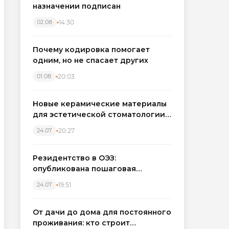
назначении подписан
14:30
02.08
Почему кодировка помогает
одним, но не спасает других
20:03
01.08
Новые керамические материалы
для эстетической стоматологии
становятся точнее
20:27
24.07
Резидентство в ОЭЗ:
опубликована пошаговая
инструкция и полный перечень
19:51
24.07
налоговых льгот для инвесторов
От дачи до дома для постоянного
проживания: кто строит