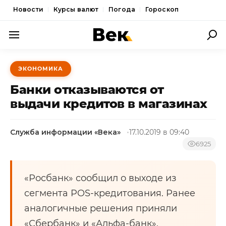
Новости
Курсы валют
Погода
Гороскоп
ПОЛИТИКА
ЭКОНОМИКА
ЭКОНОМИКА
Банки отказываются от
ОБЩЕСТВО
выдачи кредитов в магазинах
СПОРТ
Служба информации «Века»
17.10.2019 в 09:40
КУЛЬТУРА
6925
НОВОСТИ
«Росбанк» сообщил о выходе из
сегмента POS-кредитования. Ранее
аналогичные решения приняли
«Сбербанк» и «Альфа-банк».