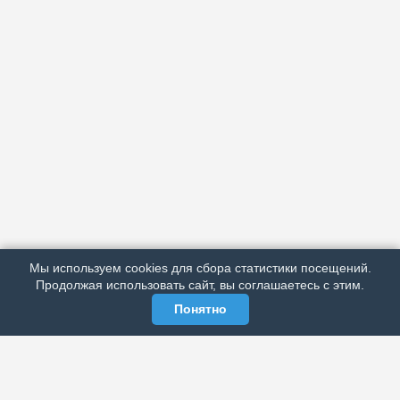
АРХИВ
ПОДРОБНО ОБ ИЗДАНИИ
РЕКЛАМА У НАС
Мы используем cookies для сбора статистики посещений.
МЫ В СОЦСЕТЯХ
Продолжая использовать сайт, вы соглашаетесь с этим.
Понятно