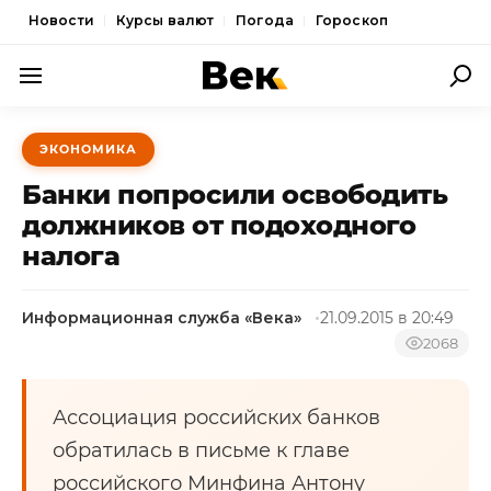
Новости
Курсы валют
Погода
Гороскоп
ПОЛИТИКА
ЭКОНОМИКА
ЭКОНОМИКА
Банки попросили освободить
ОБЩЕСТВО
должников от подоходного
налога
СПОРТ
КУЛЬТУРА
Информационная служба «Века»
21.09.2015 в 20:49
НОВОСТИ
2068
Ассоциация российских банков
обратилась в письме к главе
российского Минфина Антону