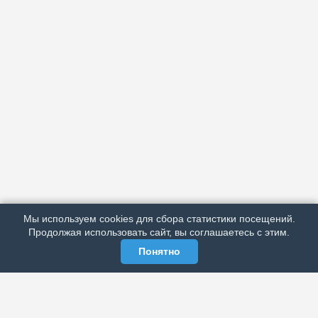
АРХИВ
ПОДРОБНО ОБ ИЗДАНИИ
РЕКЛАМА У НАС
Мы используем cookies для сбора статистики посещений.
МЫ В СОЦСЕТЯХ
Продолжая использовать сайт, вы соглашаетесь с этим.
Понятно