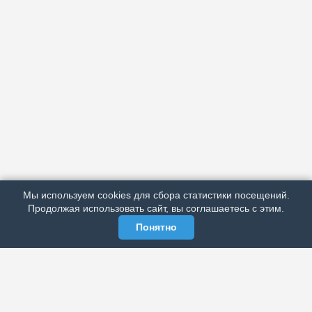
АРХИВ
ПОДРОБНО ОБ ИЗДАНИИ
РЕКЛАМА У НАС
Мы используем cookies для сбора статистики посещений.
МЫ В СОЦСЕТЯХ
Продолжая использовать сайт, вы соглашаетесь с этим.
Понятно