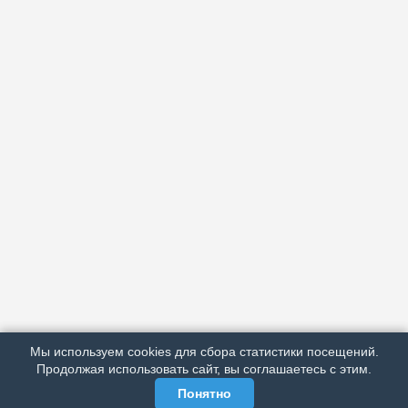
АРХИВ
ПОДРОБНО ОБ ИЗДАНИИ
РЕКЛАМА У НАС
Мы используем cookies для сбора статистики посещений.
МЫ В СОЦСЕТЯХ
Продолжая использовать сайт, вы соглашаетесь с этим.
Понятно