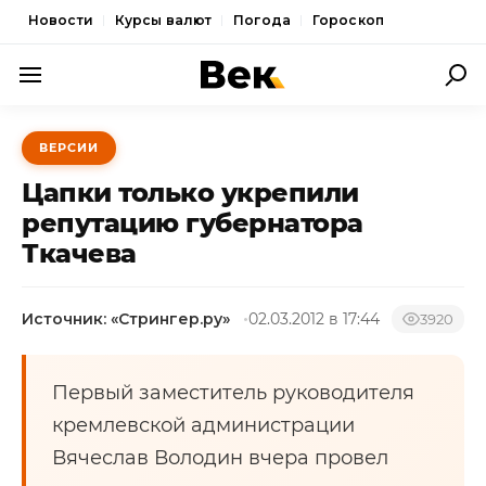
Новости
Курсы валют
Погода
Гороскоп
ПОЛИТИКА
ВЕРСИИ
ЭКОНОМИКА
Цапки только укрепили
ОБЩЕСТВО
репутацию губернатора
Ткачева
СПОРТ
КУЛЬТУРА
Источник: «Стрингер.ру»
02.03.2012 в 17:44
3920
НОВОСТИ
Первый заместитель руководителя
кремлевской администрации
Вячеслав Володин вчера провел